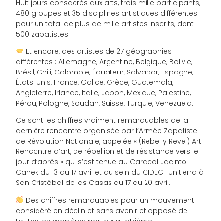
Huit jours consacrés aux arts, trois mille participants,
480 groupes et 35 disciplines artistiques différentes
pour un total de plus de mille artistes inscrits, dont
500 zapatistes.
Et encore, des artistes de 27 géographies
différentes : Allemagne, Argentine, Belgique, Bolivie,
Brésil, Chili, Colombie, Équateur, Salvador, Espagne,
États-Unis, France, Galice, Grèce, Guatemala,
Angleterre, Irlande, Italie, Japon, Mexique, Palestine,
Pérou, Pologne, Soudan, Suisse, Turquie, Venezuela.
Ce sont les chiffres vraiment remarquables de la
dernière rencontre organisée par l’Armée Zapatiste
de Révolution Nationale, appelée « (Rebel y Revel) Art :
Rencontre d’art, de rébellion et de résistance vers le
jour d’après » qui s’est tenue au Caracol Jacinto
Canek du 13 au 17 avril et au sein du CIDECI-Unitierra à
San Cristóbal de las Casas du 17 au 20 avril.
Des chiffres remarquables pour un mouvement
considéré en déclin et sans avenir et opposé de
toutes les manières par la « quatrième