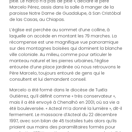
pitié. Le narco n’a pas de pitié », déclare le père
Marcelo Pérez, assis dans la salle à manger de la
paroisse Notre Dame de Guadalupe, à San Cristóbal
de las Casas, au Chiapas.
L’église est perchée au sommet d’une colline, à
laquelle on accède en montant les 79 marches. La
récompense est une magnifique vue panoramique
sur des montagnes boisées qui dominent la blanche
ville coloniale. Au milieu, comme pour articuler le
manteau naturel et les pierres urbaines, l’église
entourée d’une place jardinée où nous retrouvons le
Père Marcelo, toujours entouré de gens qui le
consultent et lui demandent conseil.
Marcelo a été formé dans le diocèse de Tuxtla
Gutiérrez, qu’il définit comme « très conservateur »,
mais il a été envoyé à Chenalhó en 2001, où sa vie a
été bouleversée. « Acteal m’a donné la lumière », dit-il
fermement. Le massacre d’Acteal du 22 décembre
1997, avec son bilan de 45 tsotsiles tués alors qu’ils
priaient aux mains des paramilitaires formés pour