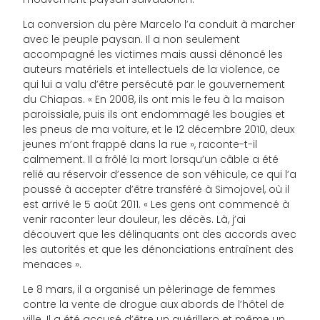
La conversion du père Marcelo l’a conduit à marcher
avec le peuple paysan. Il a non seulement
accompagné les victimes mais aussi dénoncé les
auteurs matériels et intellectuels de la violence, ce
qui lui a valu d’être persécuté par le gouvernement
du Chiapas. « En 2008, ils ont mis le feu à la maison
paroissiale, puis ils ont endommagé les bougies et
les pneus de ma voiture, et le 12 décembre 2010, deux
jeunes m’ont frappé dans la rue », raconte-t-il
calmement. Il a frôlé la mort lorsqu’un câble a été
relié au réservoir d’essence de son véhicule, ce qui l’a
poussé à accepter d’être transféré à Simojovel, où il
est arrivé le 5 août 2011. « Les gens ont commencé à
venir raconter leur douleur, les décès. Là, j’ai
découvert que les délinquants ont des accords avec
les autorités et que les dénonciations entraînent des
menaces ».
Le 8 mars, il a organisé un pèlerinage de femmes
contre la vente de drogue aux abords de l’hôtel de
ville. Il a été accusé d’être un guérillero et même un