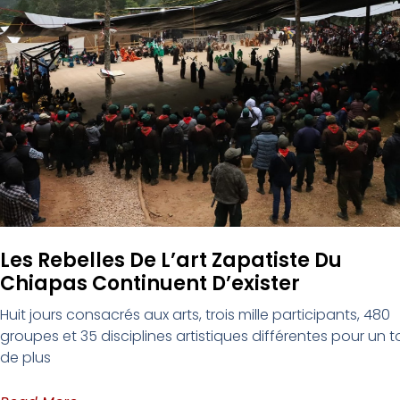
Les Rebelles De L’art Zapatiste Du
Chiapas Continuent D’exister
Huit jours consacrés aux arts, trois mille participants, 480
groupes et 35 disciplines artistiques différentes pour un t
de plus